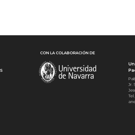
CON LA COLABORACIÓN DE
Un
Pa
ES
Pab
Jr.
Jes
Tel.
an