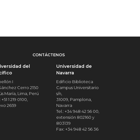
CONTÁCTENOS
iversidad del
Universidad de
cífico
Navarra
ellón I
Edificio Biblioteca
 Sánchez Cerro 2150
Campus Universitario
ús María, Lima, Perú
s/n,
: +51 1 219 0100,
31009, Pamplona,
exo 2659
Navarra
Tel.: +34 948 42 56 00,
extensión 802160 y
803139
Fax: +34 948 42 56 36