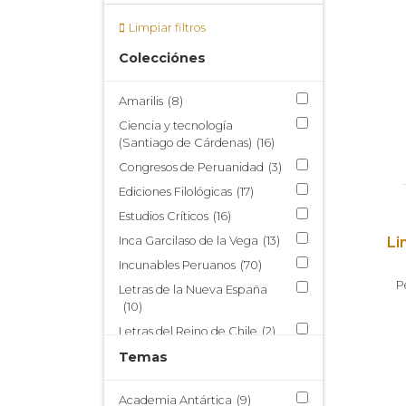
Limpiar filtros
Colecciónes
Amarilis
(8)
Ciencia y tecnología
(Santiago de Cárdenas)
(16)
Congresos de Peruanidad
(3)
Ediciones Filológicas
(17)
Estudios Críticos
(16)
Inca Garcilaso de la Vega
(13)
Li
Incunables Peruanos
(70)
P
Letras de la Nueva España
(10)
Letras del Reino de Chile
(2)
Nueva Miscelánea Austral
Temas
(214)
Publicaciones del Centro de
Academia Antártica
(9)