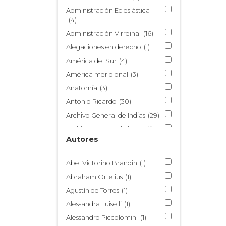
Estudios Indianos
(47)
Administración Eclesiástica
Santa Rosa de Lima
(16)
(4)
Administración Virreinal
(16)
Alegaciones en derecho
(1)
América del Sur
(4)
América meridional
(3)
Anatomía
(3)
Antonio Ricardo
(30)
Archivo General de Indias
(29)
Archivo General de la Nación
de México
Autores
(4)
Archivo General de la Nación
de Perú
(1)
Abel Victorino Brandin
(1)
Armada Real de Filipinas
(1)
Abraham Ortelius
(1)
Arquidiócesis de la Plata de
Agustín de Torres
(1)
los Charcas
(1)
Alessandra Luiselli
(1)
Arquitectura
(3)
Alessandro Piccolomini
(1)
Arte flamenco
(4)