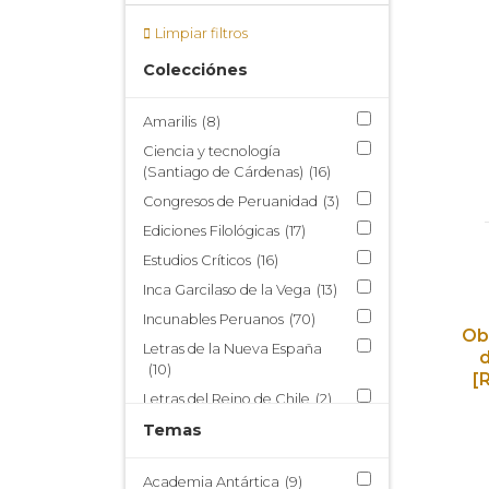
Limpiar filtros
Colecciónes
Amarilis
(8)
Ciencia y tecnología
(Santiago de Cárdenas)
(16)
Congresos de Peruanidad
(3)
Ediciones Filológicas
(17)
Estudios Críticos
(16)
Inca Garcilaso de la Vega
(13)
Incunables Peruanos
(70)
Ob
Letras de la Nueva España
d
(10)
[
Letras del Reino de Chile
(2)
Nueva Miscelánea Austral
Temas
(214)
Publicaciones del Centro de
Academia Antártica
(9)