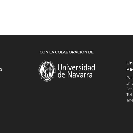
CON LA COLABORACIÓN DE
Un
Pa
ES
Pab
Jr.
Jes
Tel.
an