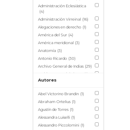
Estudios Indianos
(47)
Administración Eclesiástica
Santa Rosa de Lima
(16)
(4)
Administración Virreinal
(16)
Alegaciones en derecho
(1)
América del Sur
(4)
América meridional
(3)
Anatomía
(3)
Antonio Ricardo
(30)
Archivo General de Indias
(29)
Archivo General de la Nación
de México
Autores
(4)
Archivo General de la Nación
de Perú
(1)
Abel Victorino Brandin
(1)
Armada Real de Filipinas
(1)
Abraham Ortelius
(1)
Arquidiócesis de la Plata de
Agustín de Torres
(1)
los Charcas
(1)
Alessandra Luiselli
(1)
Arquitectura
(3)
Alessandro Piccolomini
(1)
Arte flamenco
(4)