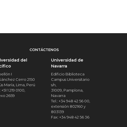
CONTÁCTENOS
iversidad del
Universidad de
cífico
Navarra
ellón I
Edificio Biblioteca
 Sánchez Cerro 2150
Campus Universitario
ús María, Lima, Perú
s/n,
: +51 1 219 0100,
31009, Pamplona,
exo 2659
Navarra
Tel.: +34 948 42 56 00,
extensión 802160 y
803139
Fax: +34 948 42 56 36