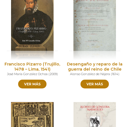
Francisco Pizarro (Trujillo,
Desengaño y reparo de la
1478 – Lima, 1541)
guerra del reino de Chile
José María González Ochoa
(
2009
)
Alonso González de Nájera
(
1614
)
VER MÁS
VER MÁS