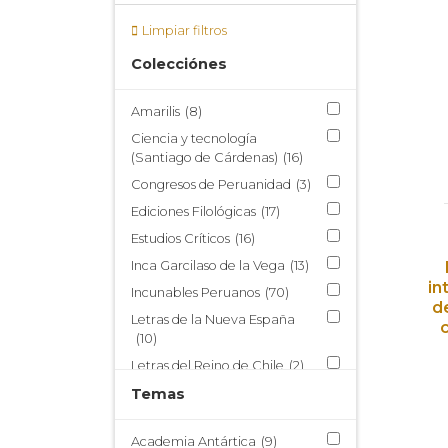
Limpiar filtros
Colecciónes
Amarilis
(8)
Ciencia y tecnología
(Santiago de Cárdenas)
(16)
Congresos de Peruanidad
(3)
Ediciones Filológicas
(17)
Estudios Críticos
(16)
Inca Garcilaso de la Vega
(13)
in
Incunables Peruanos
(70)
d
Letras de la Nueva España
(10)
Letras del Reino de Chile
(2)
Nueva Miscelánea Austral
Temas
(214)
Publicaciones del Centro de
Academia Antártica
(9)