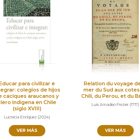
Educar para civilizar e
Relation du voyage de
tegrar: colegios de hijos
mer du Sud aux cotes
e caciques araucanos y
Chili, du Perou, et du B
clero indígena en Chile
Luis Amadeo Frezier
(
1717
)
(siglo XVIII)
Lucrecia Enríquez
(
2024
)
VER MÁS
VER MÁS