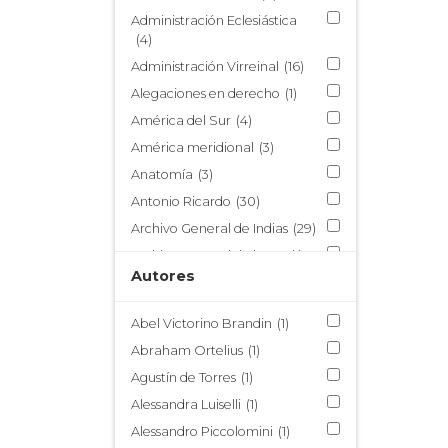
Estudios Indianos
(47)
Administración Eclesiástica
Santa Rosa de Lima
(16)
(4)
Administración Virreinal
(16)
Alegaciones en derecho
(1)
América del Sur
(4)
América meridional
(3)
Anatomía
(3)
Antonio Ricardo
(30)
Archivo General de Indias
(29)
Archivo General de la Nación
de México
Autores
(4)
Archivo General de la Nación
de Perú
(1)
Abel Victorino Brandin
(1)
Armada Real de Filipinas
(1)
Abraham Ortelius
(1)
Arquidiócesis de la Plata de
Agustín de Torres
(1)
los Charcas
(1)
Alessandra Luiselli
(1)
Arquitectura
(3)
Alessandro Piccolomini
(1)
Arte flamenco
(4)