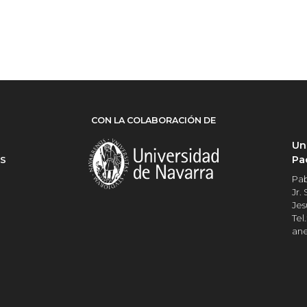
CON LA COLABORACIÓN DE
Un
Pa
ES
Pab
Jr.
Jes
Tel.
an