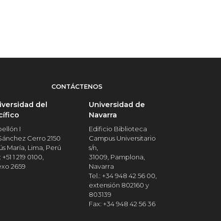
CONTÁCTENOS
iversidad del
Universidad de
cífico
Navarra
ellón I
Edificio Biblioteca
 Sánchez Cerro 2150
Campus Universitario
ús María, Lima, Perú
s/n,
: +51 1 219 0100,
31009, Pamplona,
exo 2659
Navarra
Tel.: +34 948 42 56 00,
extensión 802160 y
803139
Fax: +34 948 42 56 36