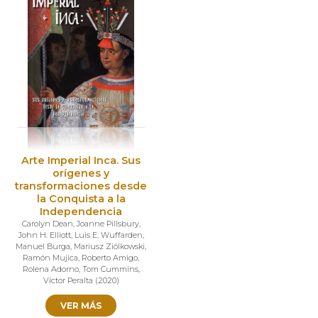
Arte Imperial Inca. Sus
orígenes y
transformaciones desde
la Conquista a la
Independencia
Carolyn Dean
,
Joanne Pillsbury
,
John H. Elliott
,
Luis E. Wuffarden
,
Manuel Burga
,
Mariusz Ziólkowski
,
Ramón Mujica
,
Roberto Amigo
,
Rolena Adorno
,
Tom Cummins
,
Víctor Peralta
(
2020
)
VER MÁS