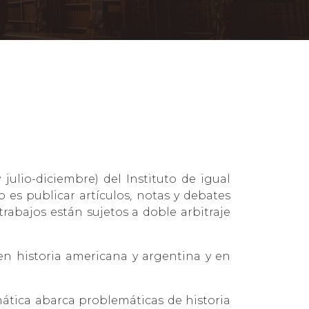
julio-diciembre) del Instituto de igual
 es publicar artículos, notas y debates
trabajos están sujetos a doble arbitraje
en historia americana y argentina y en
ática abarca problemáticas de historia