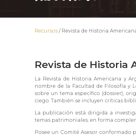
Recursos
/
Revista de Historia American
Revista de Historia
La Revista de Historia Americana y Arg
nombre de la Facultad de Filosofía y L
sobre un tema específico (dossier), ori
ciego. También se incluyen críticas bibli
La publicación está dirigida a invest
temas patrimoniales; en forma compleme
Posee un Comité Asesor conformado por