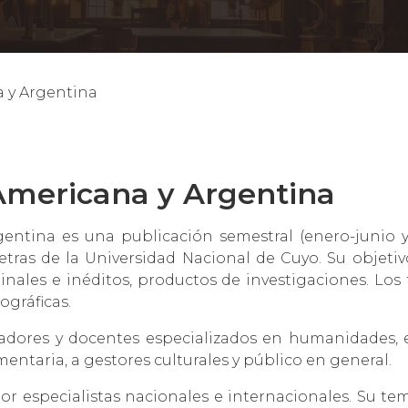
a y Argentina
 Americana y Argentina
entina es una publicación semestral (enero-junio y 
etras de la Universidad Nacional de Cuyo. Su objetivo
ginales e inéditos, productos de investigaciones. Los 
ográficas.
igadores y docentes especializados en humanidades, 
ntaria, a gestores culturales y público en general.
 especialistas nacionales e internacionales. Su tem