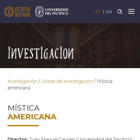
ES
EN
Investigación
Investigación
/
Líneas de investigacion
/
Mística
americana
MÍSTICA
AMERICANA
Director:
Juan Manuel Gauger (Universidad del Pacífico)