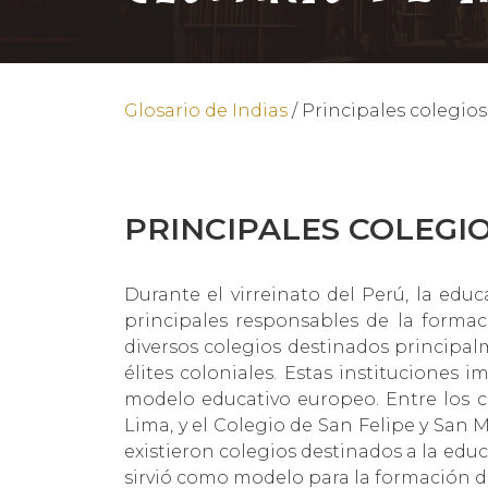
Glosario de Indias
/
Principales colegios 
PRINCIPALES COLEGIO
Durante el virreinato del Perú, la educ
principales responsables de la formac
diversos colegios destinados principalm
élites coloniales. Estas instituciones i
modelo educativo europeo. Entre los c
Lima, y el Colegio de San Felipe y San 
existieron colegios destinados a la edu
sirvió como modelo para la formación de 