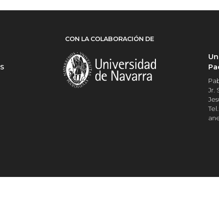
CON LA COLABORACIÓN DE
Un
Pa
ES
Pab
Jr.
Jes
Tel.
an
Universidad del Pacífico
RUC Nº 20109705129