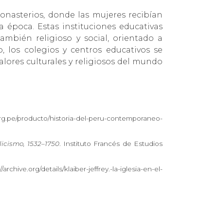
onasterios, donde las mujeres recibían
a época. Estas instituciones educativas
ambién religioso y social, orientado a
o, los colegios y centros educativos se
valores culturales y religiosos del mundo
.org.pe/producto/historia-del-peru-contemporaneo-
licismo, 1532–1750
. Instituto Francés de Estudios
archive.org/details/klaiber-jeffrey.-la-iglesia-en-el-