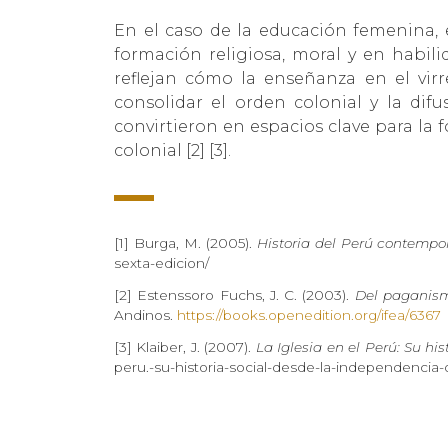
En el caso de la educación femenina, 
formación religiosa, moral y en habili
reflejan cómo la enseñanza en el virr
consolidar el orden colonial y la difu
convirtieron en espacios clave para la f
colonial [2] [3].
[1] Burga, M. (2005).
Historia del Perú contemp
sexta-edicion/
[2] Estenssoro Fuchs, J. C. (2003).
Del paganismo
Andinos.
https://books.openedition.org/ifea/6367
[3] Klaiber, J. (2007).
La Iglesia en el Perú: Su hi
peru.-su-historia-social-desde-la-independencia-