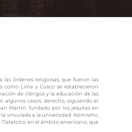
a las órdenes religiosas, que fueron las
des como Lima y Cusco se establecieron
mación de clérigos y la educación de las
, en algunos casos, derecho, siguiendo el
an Martín, fundado por los jesuitas en
ia vinculada a la universidad. Asimismo,
e Tlatelolco en el ámbito americano, que