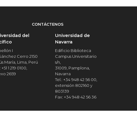
CONTÁCTENOS
iversidad del
Universidad de
cífico
Navarra
ellón I
Edificio Biblioteca
 Sánchez Cerro 2150
Campus Universitario
ús María, Lima, Perú
s/n,
: +51 1 219 0100,
31009, Pamplona,
exo 2659
Navarra
Tel.: +34 948 42 56 00,
extensión 802160 y
803139
Fax: +34 948 42 56 36