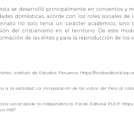
esta se desarrolló principalmente en conventos y m
dades domésticas, acorde con los roles sociales de l
einato no solo tenía un carácter académico, sino t
sión del cristianismo en el territorio. De este mod
ormación de las élites y para la reproducción de los 
oráneo
. Instituto de Estudios Peruanos. https://fondoeditorial.iep
 a la santidad: La incorporación de los indios del Perú al cato
storia social desde la independencia
. Fondo Editorial PUCP. https://
ocr-1987