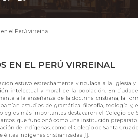
en el Perú virreinal
S EN EL PERÚ VIRREINAL
ación estuvo estrechamente vinculada a la Iglesia y 
ión intelectual y moral de la población. En ciuda
ente a la enseñanza de la doctrina cristiana, la for
mpartían estudios de gramática, filosofía, teología y
olegios más importantes destacaron el Colegio de S
Marcos, que funcionó como una institución preparator
cación de indígenas, como el Colegio de Santa Cruz d
élites indígenas cristianizadas [1].