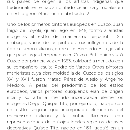
sus países de origen a los artistas indígenas que
tradicionalmente habían pintado cerámica y murales en
un estilo geométricamente abstracto [2]
Uno de los primeros pintores europeos en Cuzco, Juan
Íñigo de Loyola, quien llegó en 1545, formó a artistas
indígenas al estilo del manierismo español . Sin
embargo, varios de los pintores más influyentes de la
época fueron italianos, entre ellos Bernardo Bitti , jesuita
que pasó largas temporadas en Cuzco. Bitti, quien visitó
Cuzco por primera vez en 1583, colaboró ​​a menudo con
su compañero jesuita Pedro de Vargas. Otros pintores
manieristas cuya obra moldeó la del Cuzco de los siglos
XVI y XVII fueron Mateo Pérez de Alesio y Angelino
Medoro. A pesar del predominio de los estilos
europeos, varios pintores cusqueños eran de origen
inca y su arte a menudo incorporaba elementos
indígenas.Diego Quispe Tito, por ejemplo, trabajó con
un estilo singular que incorporaba elementos del
manierismo italiano y la pintura flamenca, con
representaciones de paisajes locales repletos de aves
decorativas. Quispe Tito, nacido en 1611, trabajó en un