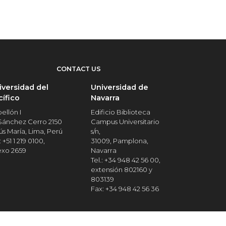
CONTACT US
iversidad del
Universidad de
cífico
Navarra
ellón I
Edificio Biblioteca
 Sánchez Cerro 2150
Campus Universitario
ús María, Lima, Perú
s/n,
: +51 1 219 0100,
31009, Pamplona,
exo 2659
Navarra
Tel.: +34 948 42 56 00,
extensión 802160 y
803139
Fax: +34 948 42 56 36