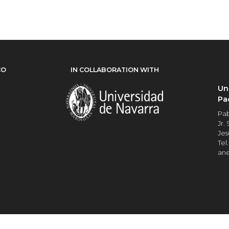
CO
IN COLLABORATION WITH
Un
Pa
Pab
Jr.
Jes
Tel.
an