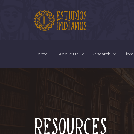
Home
About Us
Research
Libra
Resources