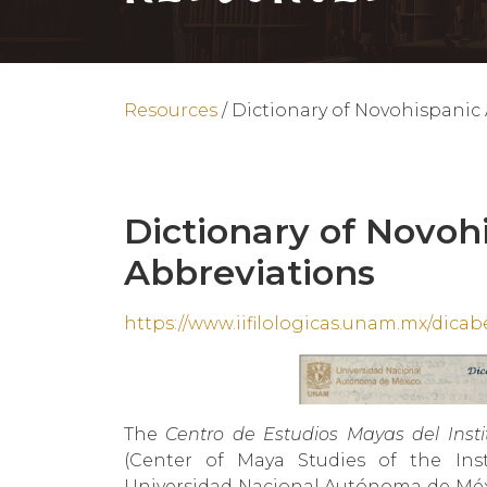
Resources
/
Dictionary of Novohispanic
Dictionary of Novoh
Abbreviations
https://www.iifilologicas.unam.mx/dica
The
Centro de Estudios Mayas del Insti
(Center of Maya Studies of the Inst
Universidad Nacional Autónoma de Méxic