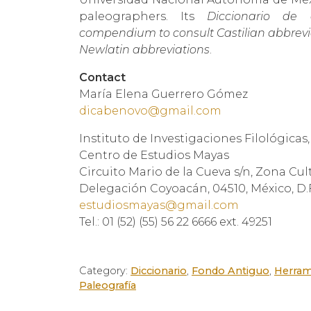
paleographers. Its
Diccionario de 
compendium to consult Castilian abbrevia
Newlatin abbreviations
.
Contact
María Elena Guerrero Gómez
dicabenovo@gmail.com
Instituto de Investigaciones Filológica
Centro de Estudios Mayas
Circuito Mario de la Cueva s/n, Zona Cult
Delegación Coyoacán, 04510, México, D.
estudiosmayas@gmail.com
Tel.: 01 (52) (55) 56 22 6666 ext. 49251
Category:
Diccionario
,
Fondo Antiguo
,
Herram
Paleografía