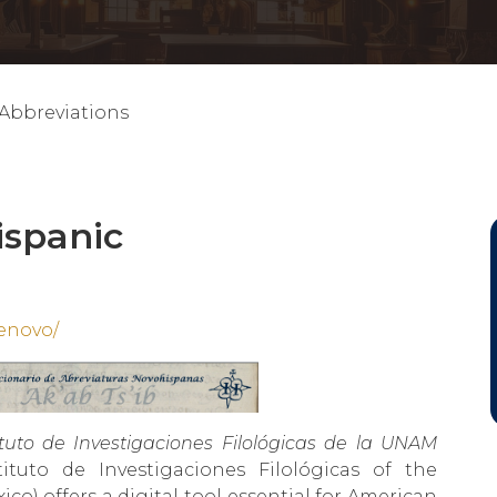
 Abbreviations
ispanic
benovo/
tuto de Investigaciones Filológicas de la UNAM
ituto de Investigaciones Filológicas of the
o) offers a digital tool essential for American