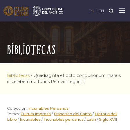
ES
EN
Bibliotecas
Bibliotecas
/
Quadraginta et octo conclusionum manus
in celeberrimo totius Peruvini regni […]
Colección:
Incunables Peruanos
Temas:
Cultura Impresa
/
Francisco del Canto
/
Historia del
Libro
/
Incunables
/
Incunables peruanos
/
Latín
/
Siglo XVII