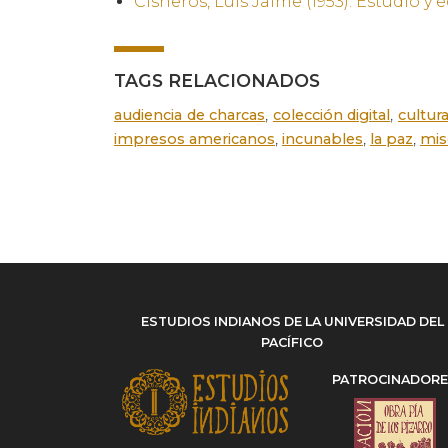
Cisneros, Luis Jaime (1953). Estudio y
TAGS RELACIONADOS
,
,
audiencia de charcas
colección digital
cultur
,
,
,
impresos americanos
incunables
la paz
mis
ESTUDIOS INDIANOS DE LA UNIVERSIDAD DEL
PACÍFICO
PATROCINADOR