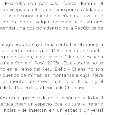
desarrolló con particular fuerza durante el
ón privilegiada del humanismo por su calidad de
teorías de conocimiento: enseñaba a la vez que
nudo en lengua vulgar, permitía a los autores
etender una posición dentro de la República de
álogo erudito, cuyo tema central es el amor y la
a huerta frondosa: él, Delio, recita un soneto,
egre de su vida, mientras ella, Cilena, lo escucha
ñala Sonia V. Rosé (2003): «Esta escena no se
sino en el reino del Perú; Delio y Cilena no son
y dueños de minas; las montañas a cuya nieve
los montes de Provenza, sino el Illimani y el
 de La Paz, en la audiencia de Charcas».
bservar el proceso de articulación entre lo local
ártica crean un espacio local, cultural y literario
s Indias y se insertan en un espacio universal