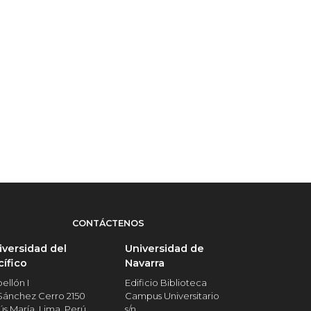
CONTÁCTENOS
iversidad del
Universidad de
cífico
Navarra
ellón I
Edificio Biblioteca
 Sánchez Cerro 2150
Campus Universitario
ús María, Lima, Perú
s/n,