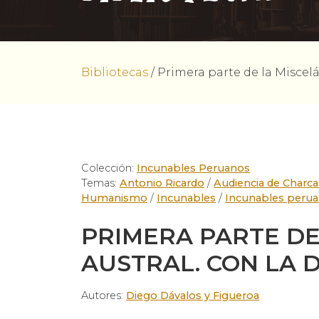
Bibliotecas
/
Primera parte de la Miscel
Colección:
Incunables Peruanos
Temas:
Antonio Ricardo
/
Audiencia de Charca
Humanismo
/
Incunables
/
Incunables peru
PRIMERA PARTE DE
AUSTRAL. CON LA 
Autores:
Diego Dávalos y Figueroa