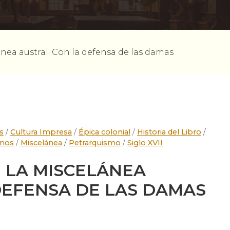
ánea austral. Con la defensa de las damas
s
/
Cultura Impresa
/
Épica colonial
/
Historia del Libro
/
anos
/
Miscelánea
/
Petrarquismo
/
Siglo XVII
 LA MISCELÁNEA
DEFENSA DE LAS DAMAS