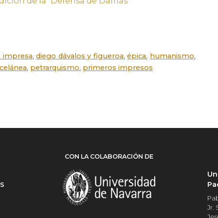
 edición de la “Defensa de Damas”
,
,
,
,
a impresa
diego dávalos y figueroa
épica
humanismo
,
,
celánea
petrarquismo
primeros impresos
CON LA COLABORACIÓN DE
Un
Pa
ES
Pab
Jr.
Jes