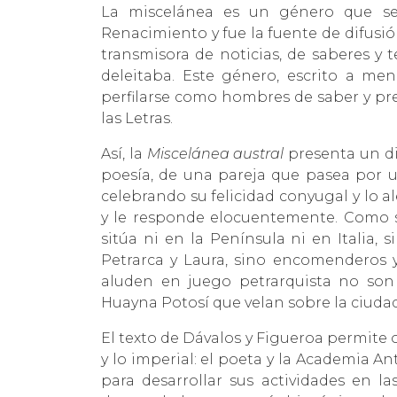
La miscelánea es un género que se 
Renacimiento y fue la fuente de difusi
transmisora de noticias, de saberes y 
deleitaba. Este género, escrito a me
perfilarse como hombres de saber y pr
las Letras.
Así, la
Miscelánea austral
presenta un di
poesía, de una pareja que pasea por un
celebrando su felicidad conyugal y lo al
y le responde elocuentemente. Como se
sitúa ni en la Península ni en Italia, 
Petrarca y Laura, sino encomenderos 
aluden en juego petrarquista no son 
Huayna Potosí que velan sobre la ciudad
El texto de Dávalos y Figueroa permite o
y lo imperial: el poeta y la Academia Ant
para desarrollar sus actividades en la