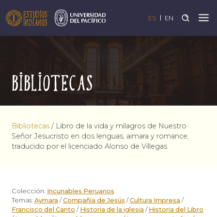
ES
EN
Bibliotecas
Bibliotecas
/
Libro de la vida y milagros de Nuestro
Señor Jesucristo en dos lenguas, aimara y romance,
traducido por el licenciado Alonso de Villegas
Colección:
Incunables Peruanos
Temas:
Aymara
/
Compañía de Jesús
/
Cultura Impresa
/
Francisco del Canto
/
Historia de la iglesia
/
Historia del Libro