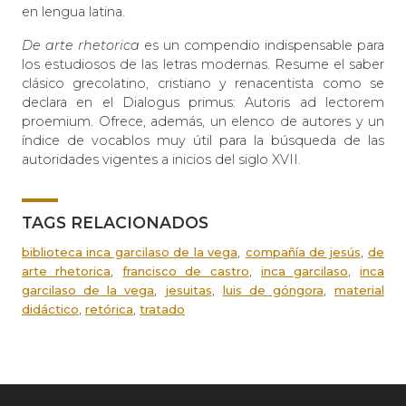
en lengua latina.
De arte rhetorica
es un compendio indispensable para
los estudiosos de las letras modernas. Resume el saber
clásico grecolatino, cristiano y renacentista como se
declara en el Dialogus primus: Autoris ad lectorem
proemium. Ofrece, además, un elenco de autores y un
índice de vocablos muy útil para la búsqueda de las
autoridades vigentes a inicios del siglo XVII.
TAGS RELACIONADOS
,
,
biblioteca inca garcilaso de la vega
compañía de jesús
de
,
,
,
arte rhetorica
francisco de castro
inca garcilaso
inca
,
,
,
garcilaso de la vega
jesuitas
luis de góngora
material
,
,
didáctico
retórica
tratado