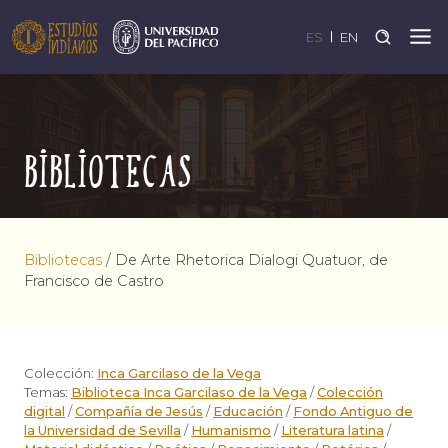
ES
EN
Bibliotecas
Bibliotecas
/
De Arte Rhetorica Dialogi Quatuor, de
Francisco de Castro
Colección:
Inca Garcilaso de la Vega
Temas:
Biblioteca Inca Garcilaso de la Vega
/
Colección
digital
/
Compañía de Jesús
/
Educación
/
Fondo Antiguo de
la Universidad de Sevilla
/
Humanismo
/
Literatura latina
/