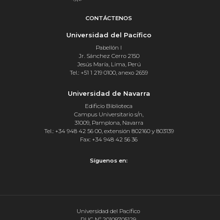
CONTÁCTENOS
Universidad del Pacífico
Pabellón I
Jr. Sánchez Cerro 2150
Jesús María, Lima, Perú
Tel.: +51 1 219 0100, anexo 2659
Universidad de Navarra
Edificio Biblioteca
Campus Universitario s/n,
31009, Pamplona, Navarra
Tel.: +34 948 42 56 00, extensión 802160 y 803139
Fax: +34 948 42 56 36
Síguenos en:
Universidad del Pacífico
RUC Nº 20109705129