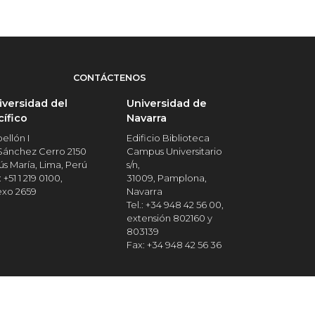
CONTÁCTENOS
iversidad del
Universidad de
cífico
Navarra
ellón I
Edificio Biblioteca
 Sánchez Cerro 2150
Campus Universitario
ús María, Lima, Perú
s/n,
: +51 1 219 0100,
31009, Pamplona,
exo 2659
Navarra
Tel.: +34 948 42 56 00,
extensión 802160 y
803139
Fax: +34 948 42 56 36