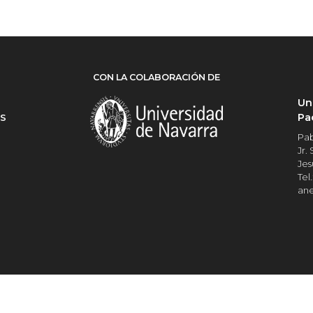
CON LA COLABORACIÓN DE
Un
Pa
ES
Pab
Jr.
Jes
Tel.
an
Universidad del Pacífico