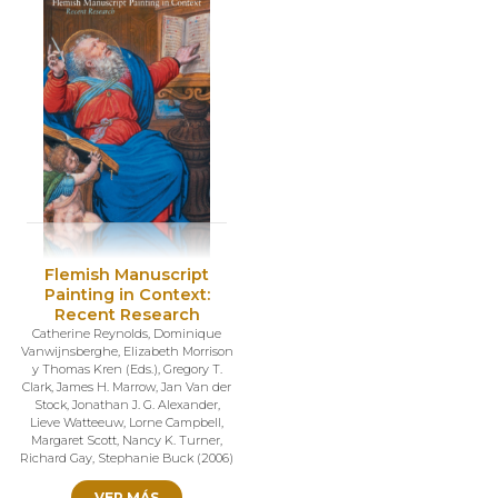
Flemish Manuscript
Painting in Context:
Recent Research
Catherine Reynolds
,
Dominique
Vanwijnsberghe
,
Elizabeth Morrison
y Thomas Kren (Eds.)
,
Gregory T.
Clark
,
James H. Marrow
,
Jan Van der
Stock
,
Jonathan J. G. Alexander
,
Lieve Watteeuw
,
Lorne Campbell
,
Margaret Scott
,
Nancy K. Turner
,
Richard Gay
,
Stephanie Buck
(
2006
)
VER MÁS