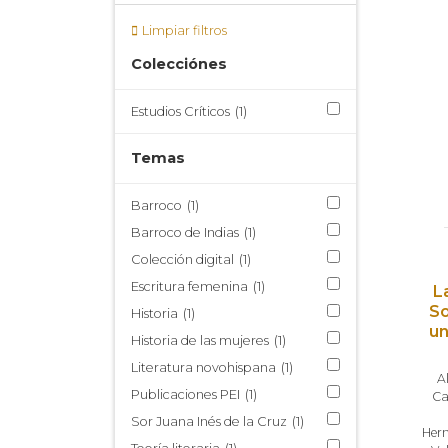
Limpiar filtros
Colecciónes
Estudios Críticos
(1)
Temas
Barroco
(1)
Barroco de Indias
(1)
Colección digital
(1)
Escritura femenina
(1)
L
So
Historia
(1)
un
Historia de las mujeres
(1)
Literatura novohispana
(1)
A
Publicaciones PEI
(1)
Ca
Sor Juana Inés de la Cruz
(1)
Her