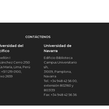
CONTÁCTENOS
iversidad del
Universidad de
cífico
Navarra
ellón I
Edificio Biblioteca
 Sánchez Cerro 2150
Campus Universitario
ús María, Lima, Perú
s/n,
: +51 1 219 0100,
31009, Pamplona,
exo 2659
Navarra
Tel.: +34 948 42 56 00,
extensión 802160 y
803139
Fax: +34 948 42 56 36