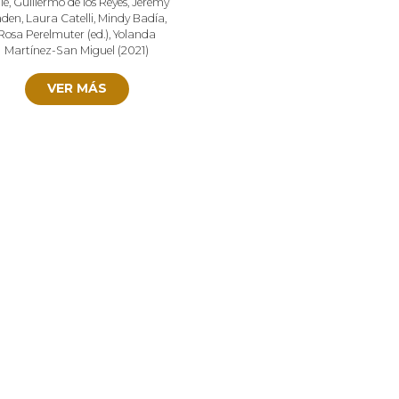
le
,
Guillermo de los Reyes
,
Jeremy
aden
,
Laura Catelli
,
Mindy Badía
,
Rosa Perelmuter (ed.)
,
Yolanda
Martínez-San Miguel
(
2021
)
VER MÁS