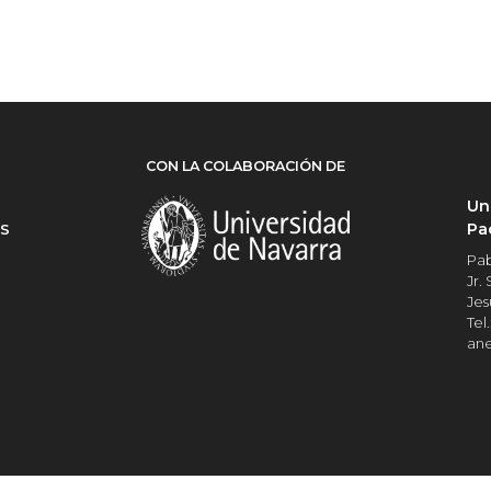
CON LA COLABORACIÓN DE
Un
Pa
ES
Pab
Jr.
Jes
Tel.
an