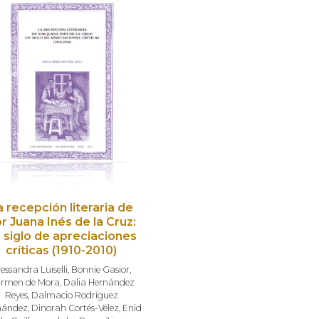
a recepción literaria de
r Juana Inés de la Cruz:
 siglo de apreciaciones
críticas (1910-2010)
lessandra Luiselli
,
Bonnie Gasior
,
rmen de Mora
,
Dalia Hernández
Reyes
,
Dalmacio Rodríguez
nández
,
Dinorah Cortés-Vélez
,
Enid