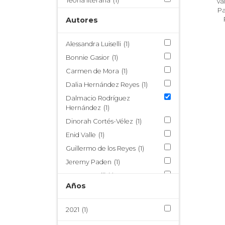
Teoría literaria
(1)
Val
P
Virreinato de Nueva España
Autores
(1)
Alessandra Luiselli
(1)
Bonnie Gasior
(1)
Carmen de Mora
(1)
Dalia Hernández Reyes
(1)
Dalmacio Rodríguez
Hernández
(1)
Dinorah Cortés-Vélez
(1)
Enid Valle
(1)
Guillermo de los Reyes
(1)
Jeremy Paden
(1)
Laura Catelli
(1)
Años
Mindy Badía
(1)
Rosa Perelmuter (ed.)
(1)
2021
(1)
Yolanda Martínez-San Miguel