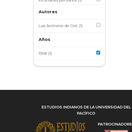
Incunables peruanos
(1)
Lenguas amerindias
(1)
Autores
Luis Jerónimo de Oré
(1)
Quechua
(1)
Luis Jerónimo de Oré
(1)
Siglo XVI
(1)
Años
1598
(1)
ESTUDIOS INDIANOS DE LA UNIVERSIDAD DEL
PACÍFICO
PATROCINADOR