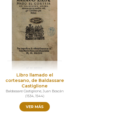
Libro llamado el
cortesano, de Baldassare
Castiglione
Baldassare Castiglione
,
Juan Boscán
(
1534
,
1544
)
VER MÁS