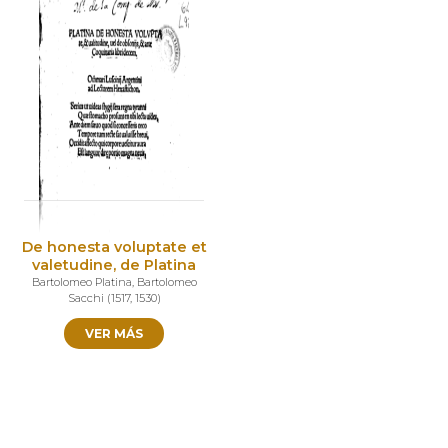
De honesta voluptate et
valetudine, de Platina
Bartolomeo Platina
,
Bartolomeo
Sacchi
(
1517
,
1530
)
VER MÁS