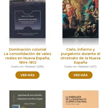
Dominación colonial
Cielo, infierno y
La consolidación de vales
purgatorio durante el
reales en Nueva España,
virreinato de la Nueva
1804-1812
España
Gisela von Wobeser
(
2016
)
Gisela von Wobeser
(
2011
)
VER MÁS
VER MÁS