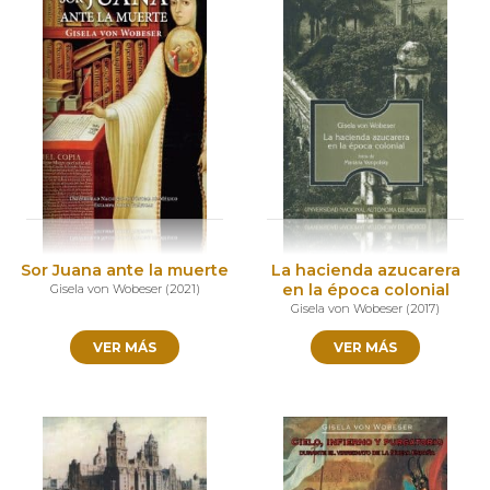
Sor Juana ante la muerte
La hacienda azucarera
en la época colonial
Gisela von Wobeser
(
2021
)
Gisela von Wobeser
(
2017
)
VER MÁS
VER MÁS