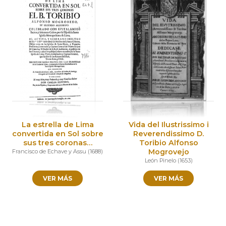
La estrella de Lima
Vida del Ilustrissimo i
convertida en Sol sobre
Reverendissimo D.
sus tres coronas…
Toribio Alfonso
Mogrovejo
Francisco de Echave y Assu
(
1688
)
León Pinelo
(
1653
)
VER MÁS
VER MÁS