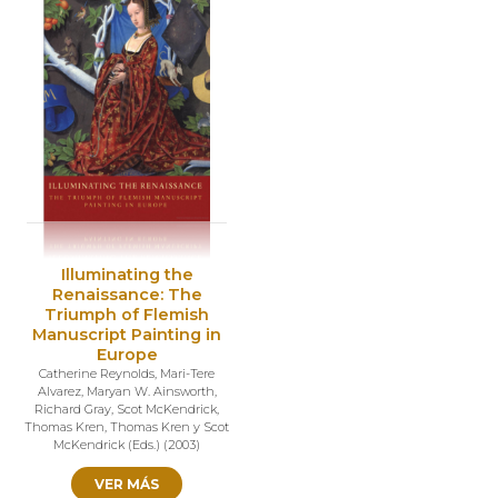
Illuminating the
Renaissance: The
Triumph of Flemish
Manuscript Painting in
Europe
Catherine Reynolds
,
Mari-Tere
Alvarez
,
Maryan W. Ainsworth
,
Richard Gray
,
Scot McKendrick
,
Thomas Kren
,
Thomas Kren y Scot
McKendrick (Eds.)
(
2003
)
VER MÁS